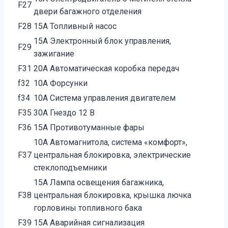
F27
двери багажного отделения
F28
15А Топливный насос
15А Электронный блок управления,
F29
зажигание
F31
20А Автоматическая коробка передач
f32
10А Форсунки
f34
10А Система управления двигателем
F35
30А Гнездо 12 В
F36
15А Противотуманные фары
10А Автомагнитола, система «комфорт»,
F37
центральная блокировка, электрические
стеклоподъемники
15А Лампа освещения багажника,
F38
центральная блокировка, крышка лючка
горловины топливного бака
F39
15А Аварийная сигнализация