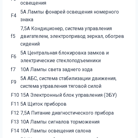
освещения
5А Лампы фонарей освещения номерного
F4
знака
7,5А Кондиционер, система управления
f5
двигателем, электропривод зеркал, обогрев
сидений
5А Центральная блокировка замков и
F6
электрические стеклоподъемники
f7
10А Лампы света заднего хода
5А АБС, система стабилизации движения,
F9
система управления тяговой силой
F10
15А Электронный блок управления (ЭБУ)
F11
5А Щиток приборов
F12
7,5А Питание диагностического прибора
F13
10А Лампы сигналов торможения
F14
10А Лампы освещения салона