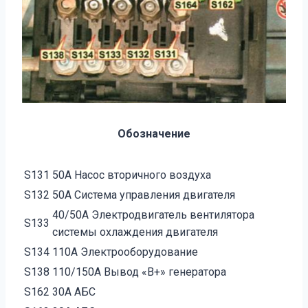
Обозначение
S131
50А Насос вторичного воздуха
S132
50А Система управления двигателя
40/50А Электродвигатель вентилятора
S133
системы охлаждения двигателя
S134
110А Электрооборудование
S138
110/150А Вывод «В+» генератора
S162
30А АБС