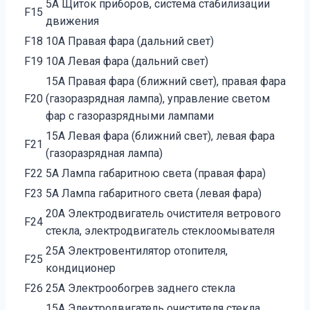
5А Щиток приборов, система стабилизации
F15
движения
F18
10А Правая фара (дальний свет)
F19
10А Левая фара (дальний свет)
15А Правая фара (ближний свет), правая фара
F20
(газоразрядная лампа), управление светом
фар с газоразрядными лампами
15А Левая фара (ближний свет), левая фара
F21
(газоразрядная лампа)
F22
5А Лампа габаритною света (правая фара)
F23
5А Лампа габаритного света (левая фара)
20А Электродвигатель очистителя ветрового
F24
стекла, электродвигатель стеклоомывателя
25А Электровентилятор отопителя,
F25
кондиционер
F26
25А Электрообогрев заднего стекла
15А Электродвигатель очистителя стекла