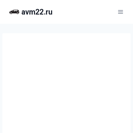
Перейти
avm22.ru
к
содержимому