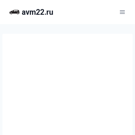
Перейти
avm22.ru
к
содержимому