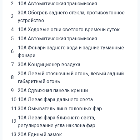
2
10А Автоматическая трансмиссия
30А Обогрев заднего стекла, противоугонное
3
устройство
4
10А Ходовые огни светлого времени суток
5
10А Автоматическая трансмиссия
10А Фонари заднего хода и задние туманные
6
фонари
7
30А Кондиционер воздуха
20А Левый стояночный огонь, левый задний
8
габаритный огонь
9
20А Сдвижная панель крыши
10
10А Левая фара дальнего света
11
30А Омыватель линз головных фар
10А Левая фара ближнего света,
12
регулирование угла наклона фар
13
20А Единый замок