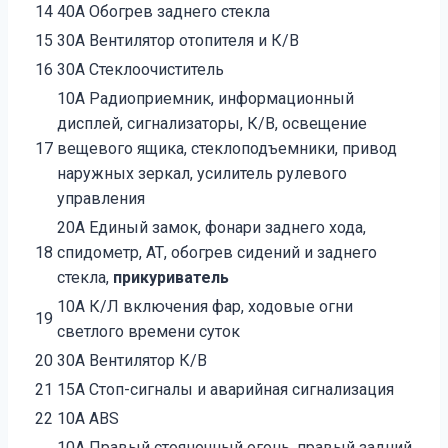
14
40А Обогрев заднего стекла
15
30А Вентилятор отопителя и К/В
16
30А Стеклоочиститель
10А Радиоприемник, информационный
дисплей, сигнализаторы, К/В, освещение
17
вещевого ящика, стеклоподъемники, привод
наружных зеркал, усилитель рулевого
управления
20А Единый замок, фонари заднего хода,
18
спидометр, АТ, обогрев сидений и заднего
стекла,
прикуриватель
10А К/Л включения фар, ходовые огни
19
светлого времени суток
20
30А Вентилятор К/В
21
15А Стоп-сигналы и аварийная сигнализация
22
10А ABS
10А Правый стояночный огонь, правый задний