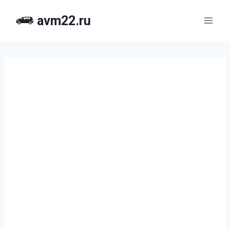
Перейти
avm22.ru
к
содержимому