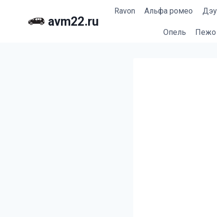
Перейти
Ravon
Альфа ромео
Дэу
к
avm22.ru
содержимому
Опель
Пежо