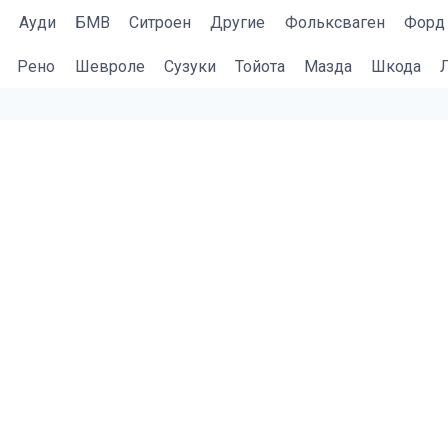
Ауди
БМВ
Cитроен
Другие
Фольксваген
Форд
Рено
Шевроле
Сузуки
Тойота
Мазда
Шкода