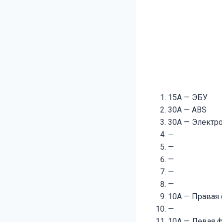
15А — ЭБУ
30А — ABS
30A — Электр
—
—
—
—
—
10А — Правая 
—
10А — Левая ф