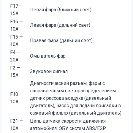
F17 —
Левая фара (ближний свет)
15А
F16 —
Левая фара (дальний свет)
10А
F15 —
Правая фара (дальний свет)
10А
F4 —
Омыватель фар
20А
F2 —
Звуковой сигнал
15А
Диагностический разъем, фары с
направленным светораспределением,
F10 —
датчик расхода воздуха (дизельный
10А
двигатель), насос для подачи присадки в
сажевый фильтр (дизельный двигатель)
F21 —
Цепь датчика скорости движения
10А
автомобиля, ЭБУ систем ABS/ESP