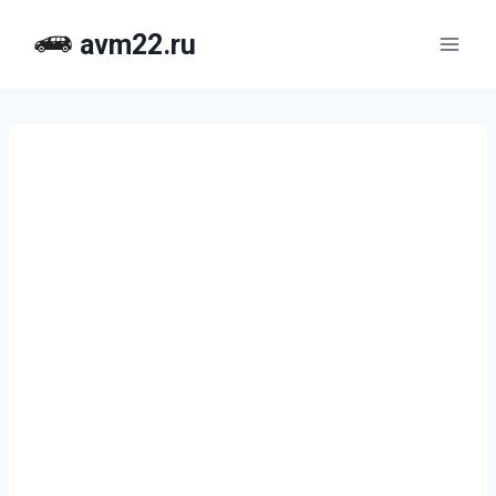
Перейти
avm22.ru
к
содержимому