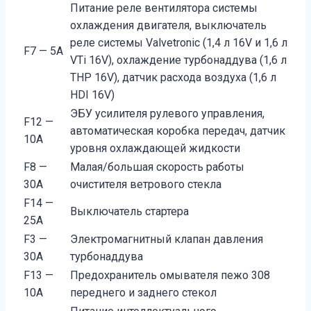
Питание реле вентилятора системы
охлаждения двигателя, выключатель
реле системы Valvetronic (1,4 л 16V и 1,6 л
F7 — 5А
VTi 16V), охлаждение турбонаддува (1,6 л
THP 16V), датчик расхода воздуха (1,6 л
HDI 16V)
ЭБУ усилителя рулевого управления,
F12 —
автоматическая коробка передач, датчик
10А
уровня охлаждающей жидкости
F8 —
Малая/большая скорость работы
30А
очистителя ветрового стекла
F14 —
Выключатель стартера
25А
F3 —
Электромагнитный клапан давления
30А
турбонаддува
F13 —
Предохранитель омывателя пежо 308
10А
переднего и заднего стекол