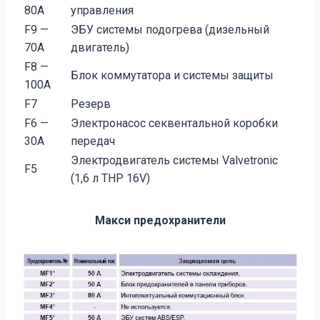
80А
управления
F9 —
ЭБУ системы подогрева (дизельный
70А
двигатель)
F8 —
Блок коммутатора и системы защиты
100А
F7
Резерв
F6 —
Электронасос секвентальной коробки
30А
передач
Электродвигатель системы Valvetronic
F5
(1,6 л THP 16V)
Макси предохранители