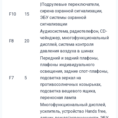
|Подрулевые переключатели,
сирена охранной сигнализации,
F10
15
ЭБУ системы охранной
сигнализации
Аудиосистема, радиотелефон, CD-
чейнджер, многофункциональный
F8
20
дисплей, система контроля
давления воздуха в шинах
Передний и задний плафоны,
плафоны индивидуального
освещения, задние спот-плафоны,
F7
5
под­светка зеркал на
противосолнечных козырьках,
подсветка вещевого ящика,
переносная лампа
Многофункциональный дисплей,
усилитель, устройство Hands free,
датчик дождя/освещенности, ЭБУ