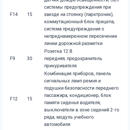
системы предупреждения при
F14
15
заезде на стоянку (парктроник),
коммутационный блок прице­па,
система предупреждения о
непреднамеренном пересечении
линии дорожной разметки
Розетка 12 В
F9
30
передняя, предохранитель
прикуривателя
Комбинация приборов, панель
сигнальных ламп ремня и
подушки безопасности переднего
пасса­жира, кондиционер, блок
F12
15
памяти сиденья водителя,
выключатели в зоне сидений 2-го
ряда, мо­дуль учебного
автомобиля