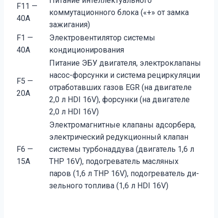
Питание интеллектуального
F11 —
коммутационного блока («+» от замка
40А
зажигания)
F1 —
Электровентилятор системы
40А
кондиционирования
Питание ЭБУ двигателя, электроклапаны
насос-форсунки и система рециркуляции
F5 —
отработавших газов EGR (на двигателе
20А
2,0 л HDI 16V), форсунки (на двигателе
2,0 л HDI 16V)
Электромагнитные клапаны адсорбера,
электрический редукционный клапан
F6 —
системы турбонадду­ва (двигатель 1,6 л
15А
THP 16V), подогреватель масляных
паров (1,6 л THP 16V), подогреватель ди­
зельного топлива (1,6 л HDI 16V)