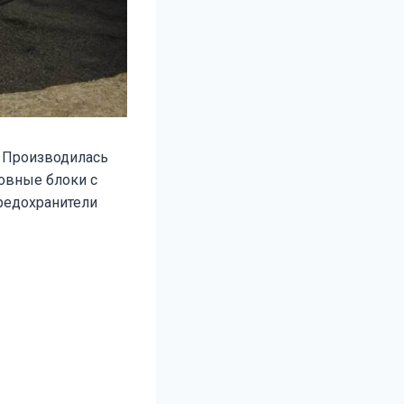
. Производилась
новные блоки с
редохранители