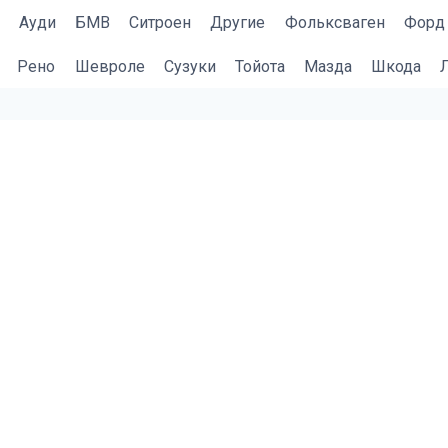
Ауди
БМВ
Cитроен
Другие
Фольксваген
Форд
Рено
Шевроле
Сузуки
Тойота
Мазда
Шкода