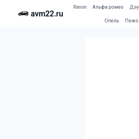
Перейти
Ravon
Альфа ромео
Дэу
к
avm22.ru
содержимому
Опель
Пежо