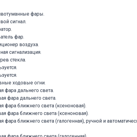
тивотуманные фары.
овой сигнал.
ратор.
атель фар.
иционер воздуха.
нная сигнализация.
рев стекла.
ьзуется.
ьзуется.
вные ходовые огни.
ая фара дальнего света.
вая фара дальнего света.
ая фара ближнего света (ксеноновая).
вая фара ближнего света (ксеноновая).
ая фара ближнего света (галогенная), ручной и автоматиче
вая фара ближнего света (галогенная).