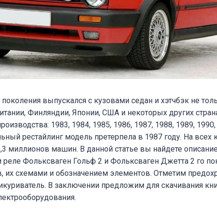
2
поколения выпускался с кузовами седан и хэтчбэк не толь
итании, Финляндии, Японии, США и некоторых других стран
оизводства: 1983, 1984, 1985, 1986, 1987, 1988, 1989, 1990,
ьный рестайлинг модель претерпела в 1987 году. На всех 
,3 миллионов машин. В данной статье вы найдете описани
 реле Фольксваген Гольф 2 и Фольксваген Джетта 2 го пок
, их схемами и обозначением элементов. Отметим предох
икуриватель. В заключении предложим для скачивания кн
лектрооборудования.