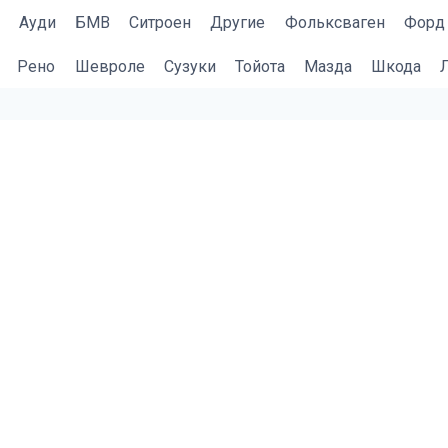
Ауди
БМВ
Cитроен
Другие
Фольксваген
Форд
Рено
Шевроле
Сузуки
Тойота
Мазда
Шкода