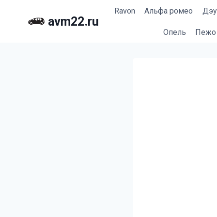
Перейти
Ravon
Альфа ромео
Дэу
к
avm22.ru
содержимому
Опель
Пежо