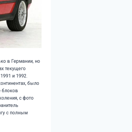
ко в Германии, но
ах текущего
 1991 и 1992.
континентах, было
е блоков
оления, с фото
ранитель
игу с полным