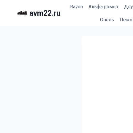
Перейти
Ravon
Альфа ромео
Дэу
к
avm22.ru
содержимому
Опель
Пежо