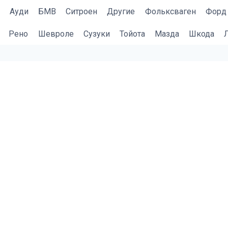
Ауди
БМВ
Cитроен
Другие
Фольксваген
Форд
Рено
Шевроле
Сузуки
Тойота
Мазда
Шкода