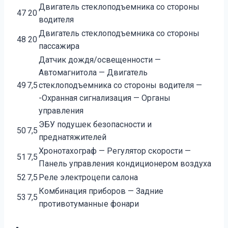
Двигатель стеклоподъемника со стороны
47
20
водителя
Двигатель стеклоподъемника со стороны
48
20
пассажира
Датчик дождя/освещенности —
Автомагнитола — Двигатель
49
7,5
стеклоподъемника со стороны водителя —
-Охранная сигнализация — Органы
управления
ЭБУ подушек безопасности и
50
7,5
преднатяжителей
Хронотахограф — Регулятор скорости —
51
7,5
Панель управления кондиционером воздуха
52
7,5
Реле электроцепи салона
Комбинация приборов — Задние
53
7,5
противотуманные фонари