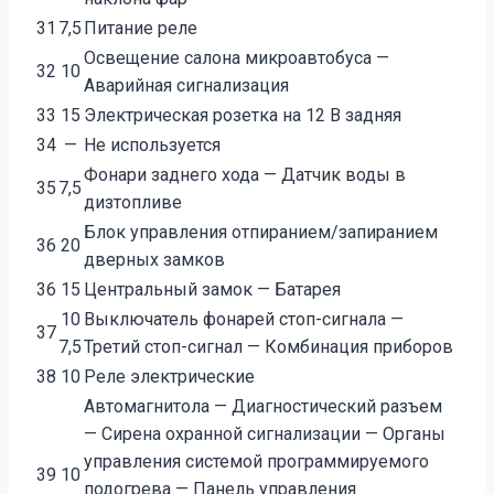
31
7,5
Питание реле
Освещение салона микроавтобуса —
32
10
Аварийная сигнализация
33
15
Электрическая розетка на 12 В задняя
34
—
Не используется
Фонари заднего хода — Датчик воды в
35
7,5
дизтопливе
Блок управления отпиранием/запиранием
36
20
дверных замков
36
15
Центральный замок — Батарея
10
Выключатель фонарей стоп-сигнала —
37
7,5
Третий стоп-сигнал — Комбинация приборов
38
10
Реле электрические
Автомагнитола — Диагностический разъем
— Сирена охранной сигнализации — Органы
управления системой программируемого
39
10
подогрева — Панель управления