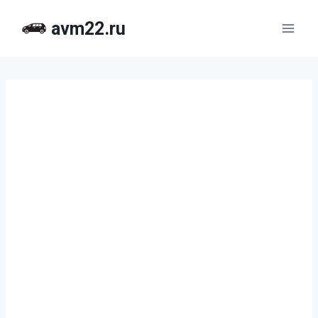
Перейти
avm22.ru
к
содержимому