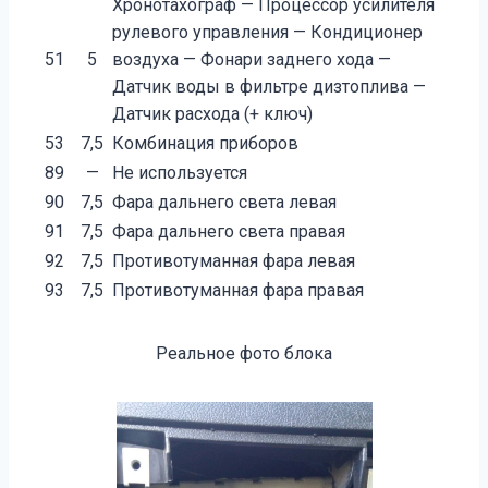
Хронотахограф — Процессор усилителя
рулевого управления — Кондиционер
51
5
воздуха — Фонари заднего хода —
Датчик воды в фильтре дизтоплива —
Датчик расхода (+ ключ)
53
7,5
Комбинация приборов
89
—
Не используется
90
7,5
Фара дальнего света левая
91
7,5
Фара дальнего света правая
92
7,5
Противотуманная фара левая
93
7,5
Противотуманная фара правая
Реальное фото блока