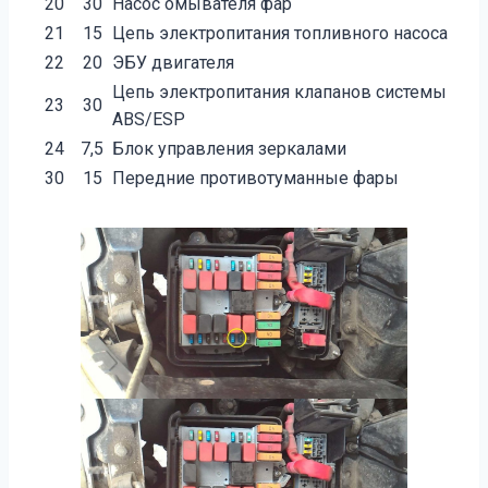
20
30
Насос омывателя фар
21
15
Цепь электропитания топливного насоса
22
20
ЭБУ двигателя
Цепь электропитания клапанов системы
23
30
АВS/ЕSР
24
7,5
Блок управления зеркалами
30
15
Передние противотуманные фары