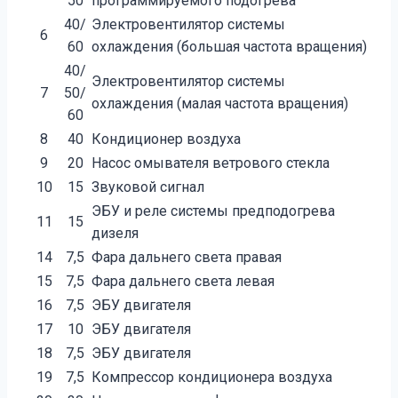
50
программируемого подогрева
40/
Электровентилятор системы
6
60
охлаждения (большая частота вращения)
40/
Электровентилятор системы
7
50/
охлаждения (малая частота вращения)
60
8
40
Кондиционер воздуха
9
20
Насос омывателя ветрового стекла
10
15
Звуковой сигнал
ЭБУ и реле системы предподогрева
11
15
дизеля
14
7,5
Фара дальнего света правая
15
7,5
Фара дальнего света левая
16
7,5
ЭБУ двигателя
17
10
ЭБУ двигателя
18
7,5
ЭБУ двигателя
19
7,5
Компрессор кондиционера воздуха