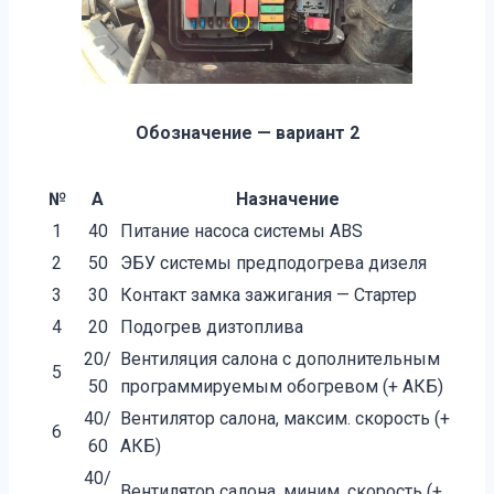
Обозначение — вариант 2
№
А
Назначение
1
40
Питание насоса системы ABS
2
50
ЭБУ системы предподогрева дизеля
3
30
Контакт замка зажигания — Стартер
4
20
Подогрев дизтоплива
20/
Вентиляция салона с дополнительным
5
50
программируемым обогревом (+ АКБ)
40/
Вентилятор салона, максим. скорость (+
6
60
АКБ)
40/
Вентилятор салона, миним. скорость (+