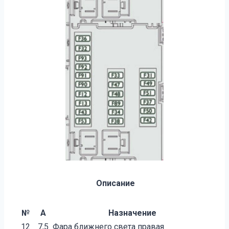
Описание
№
А
Назначение
12
7,5
Фара ближнего света правая