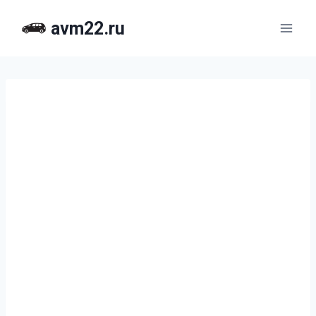
Перейти
avm22.ru
к
содержимому