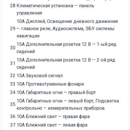
28
Климатическая установка — панель
управления
10А Дисплей, Освещение дневного движения
29
— главное реле, Аудиосистема, ЭБУ системы
навигации
15А Дополнительная розетка 12 В — 1-ый ряд
30
сидений
15А Дополнительная розетка 12 В — 2-ой ряд
31
сидений
32
15А Звуковой сигнал
33
10А Противотуманные фонари
34
10А Габаритные огни — правый борт
10А Габаритные огни — левый борт, Подсветка
35
контрольно — измерительных приборов
36
10А Ближний свет — правая фара
37
10А Ближний свет — левая фара