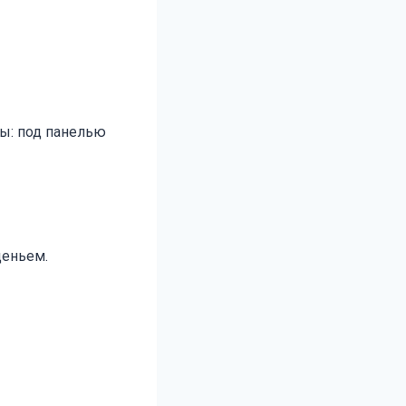
ны: под панелью
деньем.