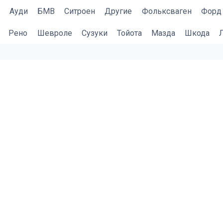
Ауди
БМВ
Cитроен
Другие
Фольксваген
Форд
Рено
Шевроле
Сузуки
Тойота
Мазда
Шкода