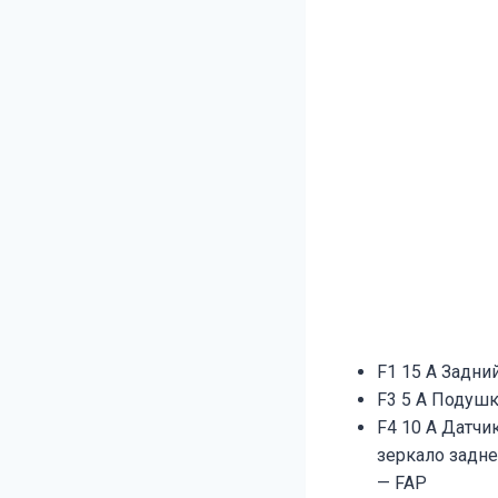
F1 15 A Задни
F3 5 A Подушк
F4 10 A Датчи
зеркало задн
— FAP