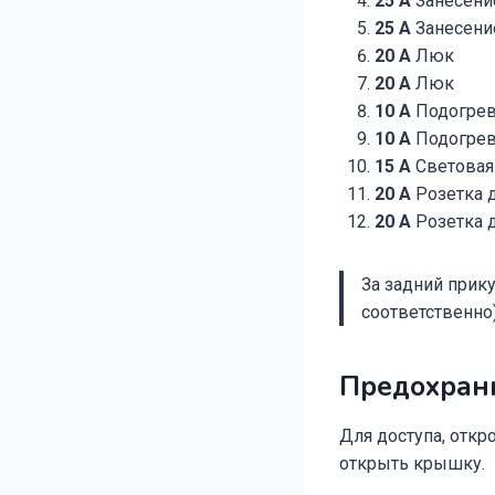
25 A
Занесени
25 A
Занесени
20 A
Люк
20 A
Люк
10 A
Подогрев
10 A
Подогрев
15 A
Световая
20 A
Розетка д
20 A
Розетка д
За задний прику
соответственно
Предохран
Для доступа, откр
открыть крышку.