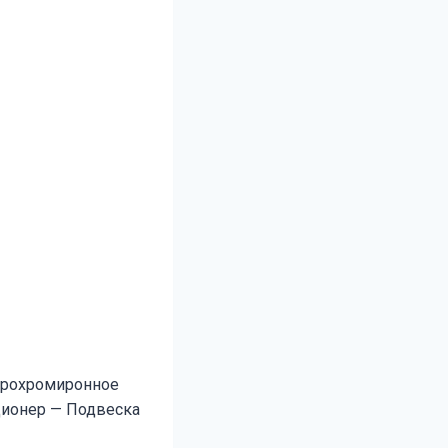
ктрохромиронное
ционер — Подвеска