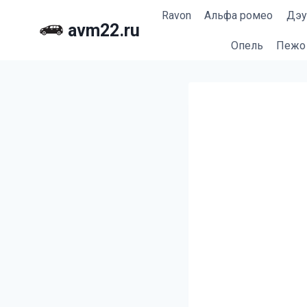
Перейти
Ravon
Альфа ромео
Дэу
к
avm22.ru
содержимому
Опель
Пежо