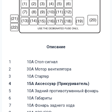
Описание
1
10A Стоп-сигнал
2
30A Мотор вентилятора
3
10A Стартер
4
15A Аксессуар (Прикуриватель)
5
10A Задний противотуманный фонарь
6
10A Габариты
7
10A Фонарь заднего хода