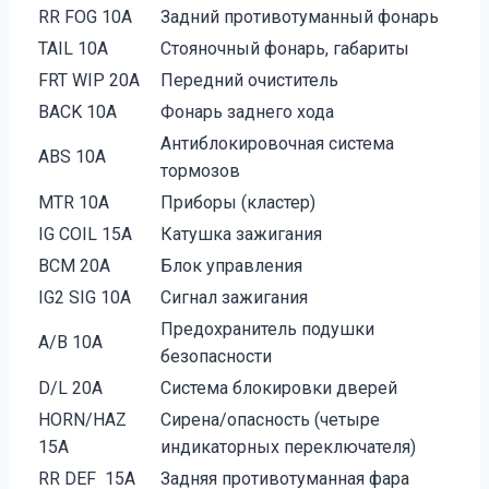
RR FOG 10A
Задний противотуманный фонарь
TAIL 10A
Стояночный фонарь, габариты
FRT WIP 20А
Передний очиститель
BACK 10A
Фонарь заднего хода
Антиблокировочная система
ABS 10A
тормозов
MTR 10A
Приборы (кластер)
IG COIL 15A
Катушка зажигания
BCM 20A
Блок управления
IG2 SIG 10A
Сигнал зажигания
Предохранитель подушки
A/B 10A
безопасности
D/L 20A
Система блокировки дверей
HORN/HAZ
Сирена/опасность (четыре
15A
индикаторных переключателя)
RR DEF 15A
Задняя противотуманная фара