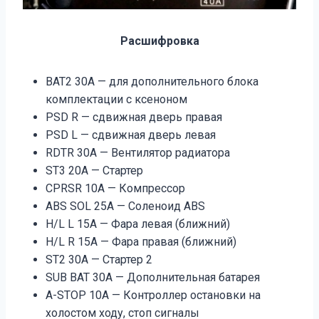
Расшифровка
BAT2 30A — для дополнительного блока
комплектации с ксеноном
PSD R — сдвижная дверь правая
PSD L — сдвижная дверь левая
RDTR 30A — Вентилятор радиатора
ST3 20A — Стартер
CPRSR 10A — Компрессор
ABS SOL 25A — Соленоид ABS
H/L L 15A — Фара левая (ближний)
H/L R 15A — Фара правая (ближний)
ST2 30A — Стартер 2
SUB BAT 30A — Дополнительная батарея
A-STOP 10A — Контроллер остановки на
холостом ходу, стоп сигналы