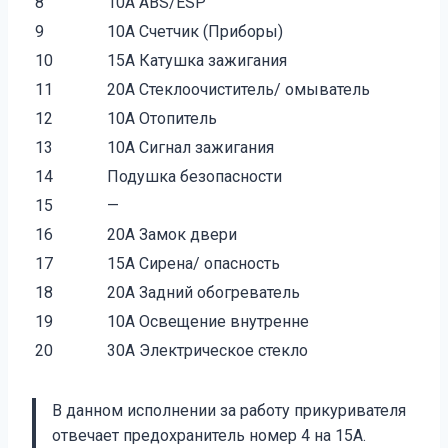
8
10A ABS/ESP
9
10A Счетчик (Приборы)
10
15A Катушка зажигания
11
20A Стеклоочиститель/ омыватель
12
10A Отопитель
13
10A Сигнал зажигания
14
Подушка безопасности
15
—
16
20A Замок двери
17
15A Сирена/ опасность
18
20A Задний обогреватель
19
10A Освещение внутренне
20
30A Электрическое стекло
В данном исполнении за работу прикуривателя
отвечает предохранитель номер 4 на 15А.