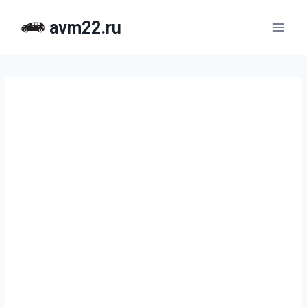
Перейти
avm22.ru
к
содержимому