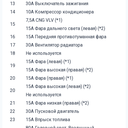
13
30A Выключатель зажигания
14
10A Компрессор кондиционера
7,5A CNG VLV (*1)
15
15A Фара дальнего света (левая) (*2)
16
15A Передняя противотуманная фара
17
30A Вентилятор радиатора
18
Не используется
15A Фара (левая) (*1)
19
15A Фара высокая (правая) (*2)
20
15A Фара (правая) (*1)
15A Фара высокая (левая) (*2)
20
Не используется
21
15A Фара низкая (правая) (*2)
22
30A Пусковой двигатель
23
15A Впрыск топлива
80A Головной свет, Воздушный