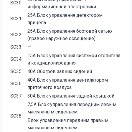
SC30
информационной электроники
25А Блок управления детектором
SC31
прицепа
25А Блок управления бортовой сетью
SC32
(правое наружное освещение)
SC33
—
15А Блок управления системой отопителя
SC34
и кондиционирования
SC35
40А Обогрев задних сидений
40А Блок управления вентилятором
SC36
приточного воздуха
SC37
30А Блок управления задней крышкой
7,5А Блок управления передним левым
массажным сиденьем
SC38
Блок управления передним правым
массажным сиденьем