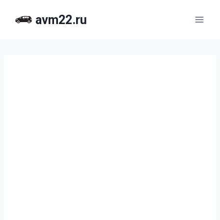
Перейти
avm22.ru
к
содержимому