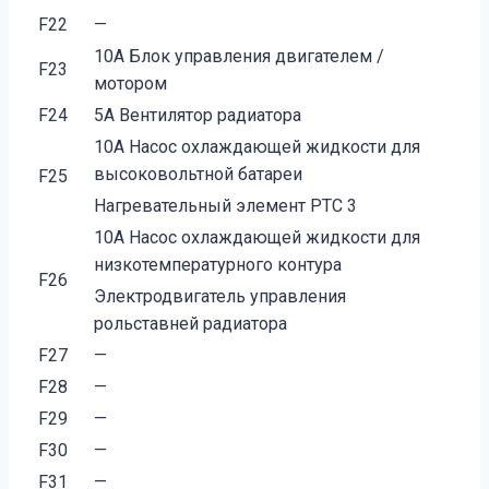
F22
—
10A Блок управления двигателем /
F23
мотором
F24
5A Вентилятор радиатора
10A Насос охлаждающей жидкости для
высоковольтной батареи
F25
Нагревательный элемент PTC 3
10A Насос охлаждающей жидкости для
низкотемпературного контура
F26
Электродвигатель управления
рольставней радиатора
F27
—
F28
—
F29
—
F30
—
F31
—