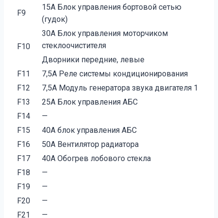
15A Блок управления бортовой сетью
F9
(гудок)
30A Блок управления моторчиком
стеклоочистителя
F10
Дворники передние, левые
F11
7,5A Реле системы кондиционирования
F12
7,5A Модуль генератора звука двигателя 1
F13
25A Блок управления АБС
F14
—
F15
40A блок управления АБС
F16
50A Вентилятор радиатора
F17
40A Обогрев лобового стекла
F18
—
F19
—
F20
—
F21
—