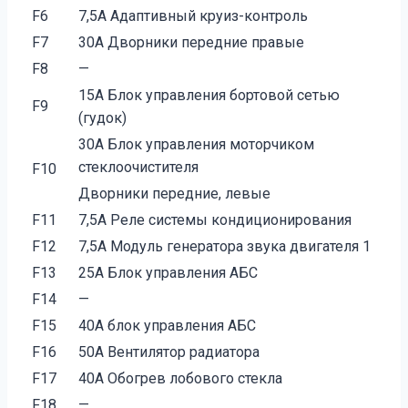
F6
7,5A Адаптивный круиз-контроль
F7
30A Дворники передние правые
F8
—
15A Блок управления бортовой сетью
F9
(гудок)
30A Блок управления моторчиком
стеклоочистителя
F10
Дворники передние, левые
F11
7,5A Реле системы кондиционирования
F12
7,5A Модуль генератора звука двигателя 1
F13
25A Блок управления АБС
F14
—
F15
40A блок управления АБС
F16
50A Вентилятор радиатора
F17
40A Обогрев лобового стекла
F18
—