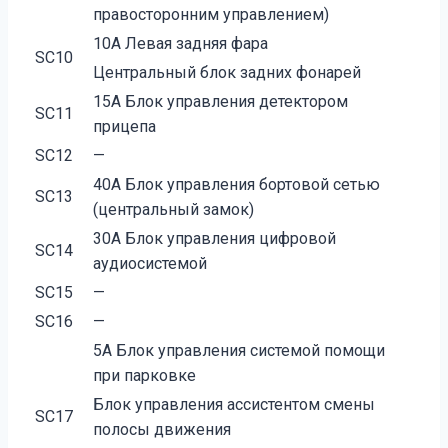
правосторонним управлением)
10А Левая задняя фара
SC10
Центральный блок задних фонарей
15А Блок управления детектором
SC11
прицепа
SC12
—
40А Блок управления бортовой сетью
SC13
(центральный замок)
30А Блок управления цифровой
SC14
аудиосистемой
SC15
—
SC16
—
5А Блок управления системой помощи
при парковке
Блок управления ассистентом смены
SC17
полосы движения