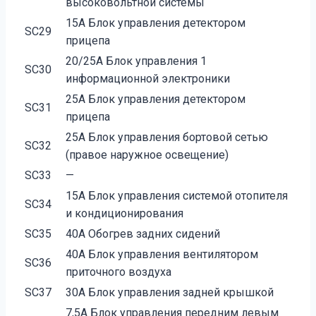
высоковольтной системы
15А Блок управления детектором
SC29
прицепа
20/25А Блок управления 1
SC30
информационной электроники
25А Блок управления детектором
SC31
прицепа
25А Блок управления бортовой сетью
SC32
(правое наружное освещение)
SC33
—
15А Блок управления системой отопителя
SC34
и кондиционирования
SC35
40А Обогрев задних сидений
40А Блок управления вентилятором
SC36
приточного воздуха
SC37
30А Блок управления задней крышкой
7,5А Блок управления передним левым