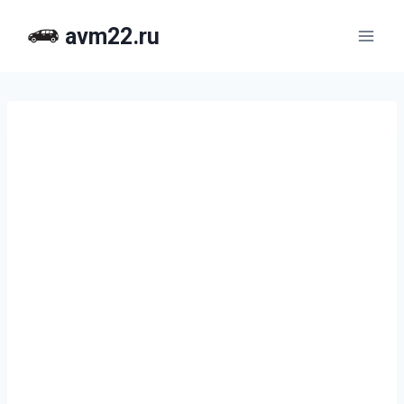
Перейти
avm22.ru
к
содержимому