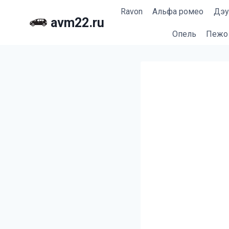
Перейти
Ravon
Альфа ромео
Дэу
к
avm22.ru
содержимому
Опель
Пежо