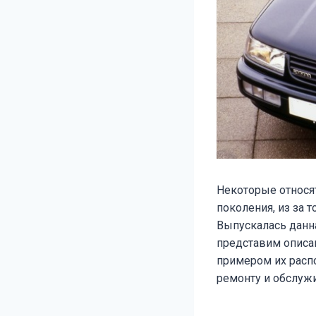
Некоторые относ
поколения, из за т
Выпускалась данна
представим описа
примером их расп
ремонту и обслуж