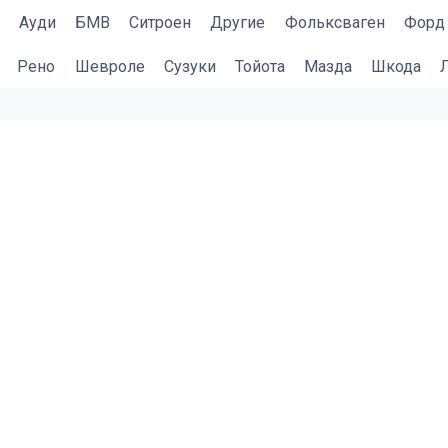
Ауди
БМВ
Cитроен
Другие
Фольксваген
Форд
Рено
Шевроле
Сузуки
Тойота
Мазда
Шкода