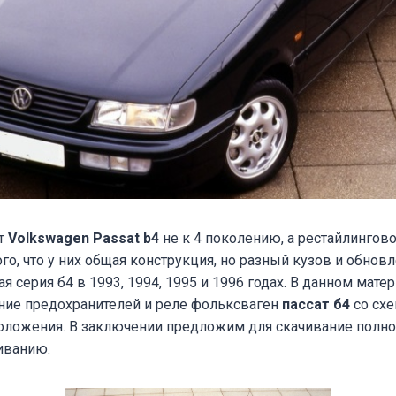
ят
Volkswagen
Passat b4
не к 4 поколению, а рестайлингов
ого, что у них общая конструкция, но разный кузов и обнов
я серия б4 в 1993, 1994, 1995 и 1996 годах. В данном мате
ние предохранителей и реле фольксваген
пассат б4
со схе
оложения. В заключении предложим для скачивание полно
иванию.