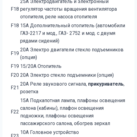
25А Электродвигатель и электронный
F18
регулятор частоты вращения вентилятора
отопителя, реле насоса отопителя
F18
15А Дополнительный отопитель (автомобили
ГАЗ-2217 и мод., ГАЗ- 2752 и мод. с двумя
рядами сидений)
20А Электро двигатели стекло подъемников
F19
(опция)
F19
15/20А Отопитель
F20
20А Электро стекло подъемники (опция)
20А Реле звукового сигнала,
прикуриватель
,
F21
розетка
15А Подкапотная лампа, плафоны освещения
салона (кабины), плафон освещения
F22
подножки, плафоны освещения
пассажирского салона, обогрев зеркал
10А Головное устройство
F23