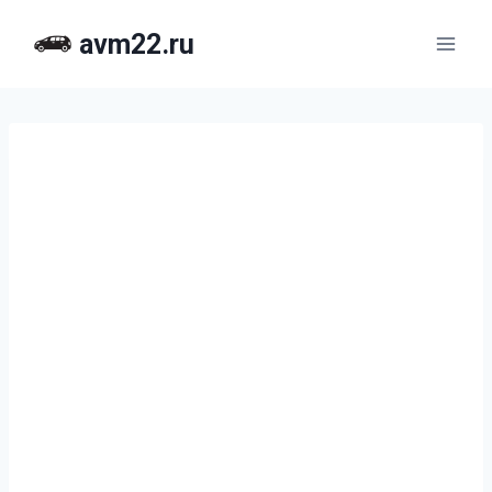
Перейти
avm22.ru
к
содержимому