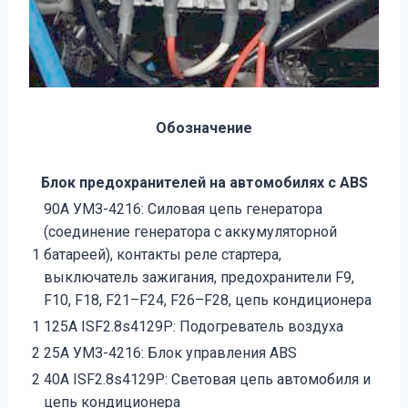
Обозначение
Блок предохранителей на автомобилях с ABS
90А УМЗ-4216: Силовая цепь генератора
(соединение генератора с аккумуляторной
1
батареей), контакты реле стартера,
выключатель зажигания, предохранители F9,
F10, F18, F21–F24, F26–F28, цепь кондиционера
1
125А ISF2.8s4129Р: Подогреватель воздуха
2
25А УМЗ-4216: Блок управления ABS
2
40А ISF2.8s4129Р: Световая цепь автомобиля и
цепь кондиционера