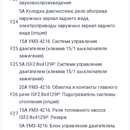
звуковоспроизведения
5А Колодка диагностики, реле обогрева
наружных зеркал заднего вида,
F24
электроприводы наружных зеркал заднего
вида (опция)
15А УМЗ-4216: Система управления
F25
двигателем (клемма 15/1 выключателя
зажигания)
F25
5А ISF2.8s4129Р: Система управления
двигателем (клемма 15/1 выключателя
зажигания)
20А УМЗ-4216: Обмотка и контакты главного
F26
реле ISF2.8s4129Р: Подогреватель системы
отопления (опция)
15А УМЗ-4216: Реле топливного насоса
F27
ISF2.8s4129Р: Резерв
5А УМЗ-4216: Блок управления двигателем,