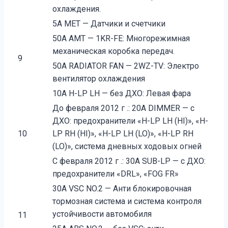
охлаждения.
5A MET — Датчики и счетчики
50A AMT — 1KR-FE: Многорежимная
механическая коробка передач.
9
50A RADIATOR FAN — 2WZ-TV: Электро
вентилятор охлаждения
10A H-LP LH — без ДХО: Левая фара
До февраля 2012 г .: 20A DIMMER — с
ДХО: предохранители «H-LP LH (HI)», «H-
10
LP RH (HI)», «H-LP LH (LO)», «H-LP RH
(LO)», система дневных ходовых огней
С февраля 2012 г .: 30A SUB-LP — с ДХО:
предохранители «DRL», «FOG FR»
30A VSC NO.2 — Анти блокировочная
тормозная система и система контроля
устойчивости автомобиля
11