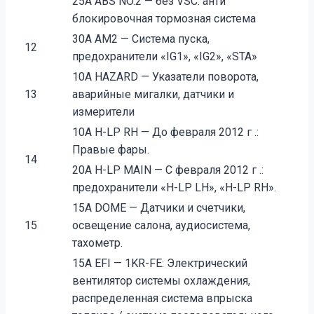
25A ABS NO.2 — без VSC: анти
блокировочная тормозная система
30A AM2 — Система пуска,
12
предохранители «IG1», «IG2», «STA»
10A HAZARD — Указатели поворота,
13
аварийные мигалки, датчики и
измерители
10A H-LP RH — До февраля 2012 г .:
Правые фары.
14
20A H-LP MAIN — С февраля 2012 г .:
предохранители «H-LP LH», «H-LP RH».
15A DOME — Датчики и счетчики,
15
освещение салона, аудиосистема,
тахометр.
15A EFI — 1KR-FE: Электрический
вентилятор системы охлаждения,
распределенная система впрыска