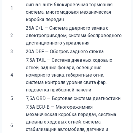
сигнал, анти блокировочная тормозная
1
система, многомодовая механическая
коробка передач
25А D/L — Система дверного замка с
2
электроприводом, система беспроводного
дистанционного управления
3
20A DEF — Обогрев заднего стекла
7,5A TAIL — Система дневных ходовых
огней, задние фонари, освещение
4
номерного знака, габаритные огни,
система контроля уровня света фар,
подсветка приборной панели
5
7,5A OBD — Бортовая система диагностики
7,5A ECU-B — Многорежимная
механическая коробка передач, система
дневных ходовых огней, система
6
стабилизации автомобиля, датчики и