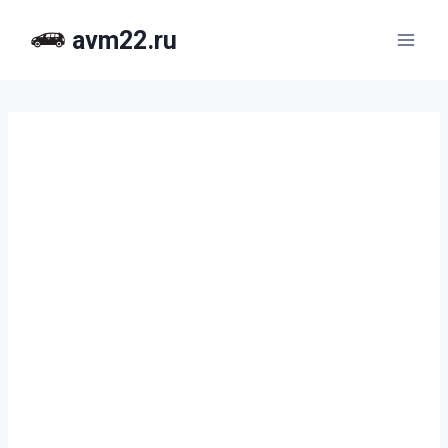
Перейти
avm22.ru
к
содержимому