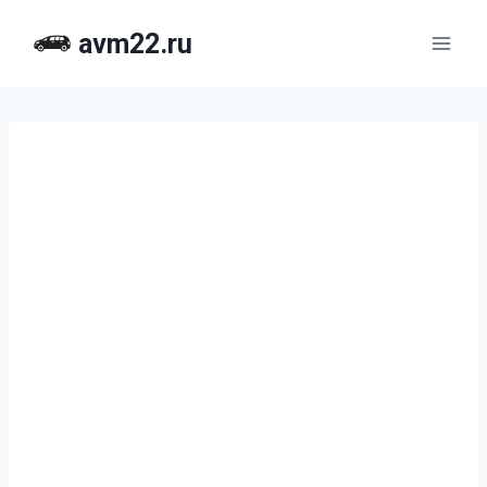
Перейти
avm22.ru
к
содержимому