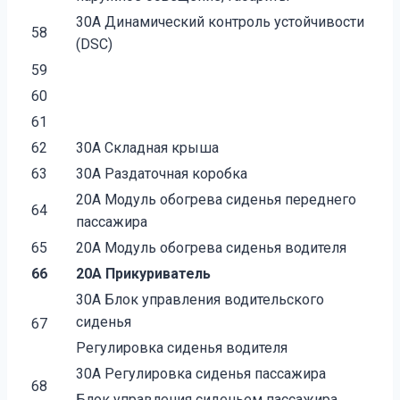
30А Динамический контроль устойчивости
58
(DSC)
59
60
61
62
30А Складная крыша
63
30А Раздаточная коробка
20А Модуль обогрева сиденья переднего
64
пассажира
65
20А Модуль обогрева сиденья водителя
66
20А Прикуриватель
30А Блок управления водительского
сиденья
67
Регулировка сиденья водителя
30А Регулировка сиденья пассажира
68
Блок управления сиденьем пассажира