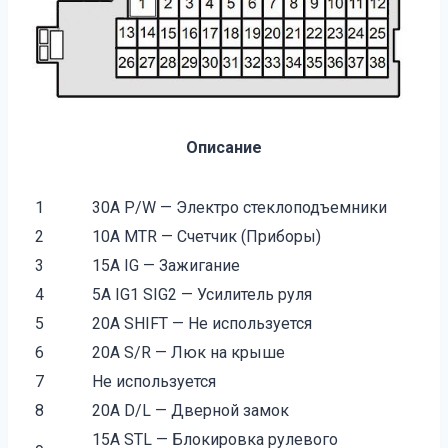
Описание
1
30A P/W — Электро стеклоподъемники
2
10A MTR — Счетчик (Приборы)
3
15A IG — Зажигание
4
5A IG1 SIG2 — Усилитель руля
5
20A SHIFT — Не используется
6
20A S/R — Люк на крыше
7
Не используется
8
20A D/L — Дверной замок
15A STL — Блокировка рулевого