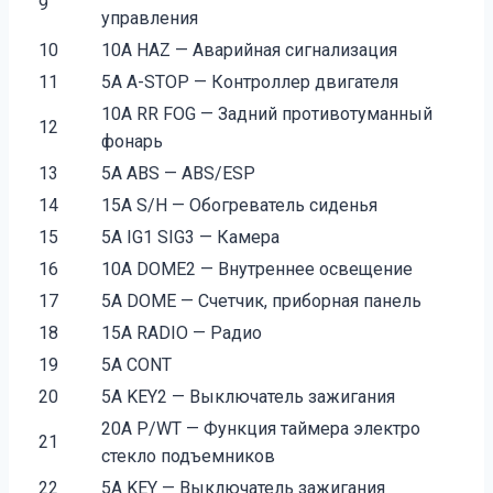
9
управления
10
10A HAZ — Аварийная сигнализация
11
5A A-STOP — Контроллер двигателя
10A RR FOG — Задний противотуманный
12
фонарь
13
5A ABS — ABS/ESP
14
15A S/H — Обогреватель сиденья
15
5A IG1 SIG3 — Камера
16
10A DOME2 — Внутреннее освещение
17
5A DOME — Счетчик, приборная панель
18
15A RADIO — Радио
19
5A CONT
20
5A KEY2 — Выключатель зажигания
20A P/WT — Функция таймера электро
21
стекло подъемников
22
5A KEY — Выключатель зажигания