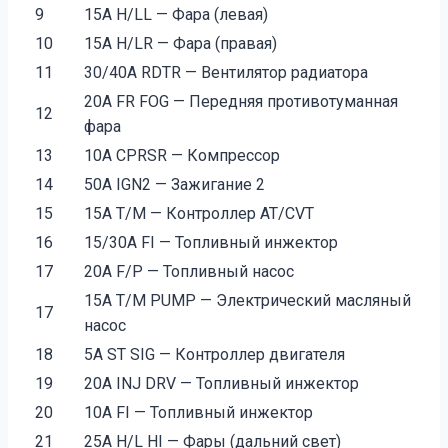
9
15A H/LL — Фара (левая)
10
15A H/LR — Фара (правая)
11
30/40A RDTR — Вентилятор радиатора
20A FR FOG — Передняя противотуманная
12
фара
13
10A CPRSR — Компрессор
14
50A IGN2 — Зажигание 2
15
15A T/M — Контроллер AT/CVT
16
15/30A FI — Топливный инжектор
17
20A F/P — Топливный насос
15A T/M PUMP — Электрический масляный
17
насос
18
5A ST SIG — Контроллер двигателя
19
20A INJ DRV — Топливный инжектор
20
10A FI — Топливный инжектор
21
25A H/L HI — Фары (дальний свет)