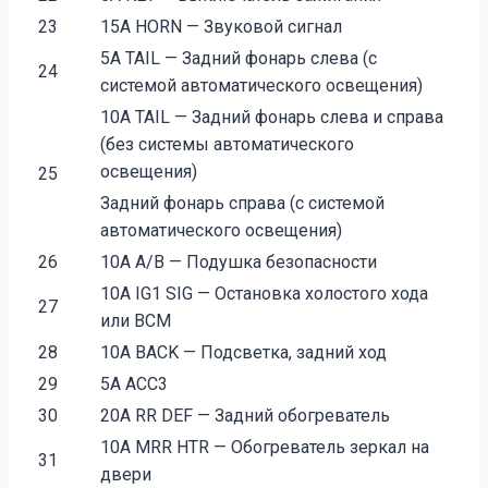
23
15A HORN — Звуковой сигнал
5A TAIL — Задний фонарь слева (с
24
системой автоматического освещения)
10A TAIL — Задний фонарь слева и справа
(без системы автоматического
освещения)
25
Задний фонарь справа (с системой
автоматического освещения)
26
10A A/B — Подушка безопасности
10A IG1 SIG — Остановка холостого хода
27
или BCM
28
10A BACK — Подсветка, задний ход
29
5A ACC3
30
20A RR DEF — Задний обогреватель
10A MRR HTR — Обогреватель зеркал на
31
двери