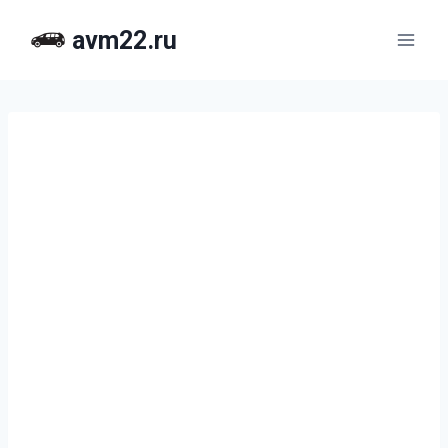
Перейти
avm22.ru
к
содержимому