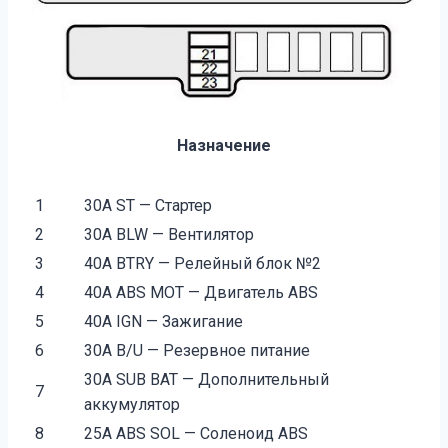
Назначение
1
30A ST — Стартер
2
30A BLW — Вентилятор
3
40A BTRY — Релейный блок №2
4
40A ABS MOT — Двигатель ABS
5
40A IGN — Зажигание
6
30A B/U — Резервное питание
30A SUB BAT — Дополнительный
7
аккумулятор
8
25A ABS SOL — Соленоид ABS